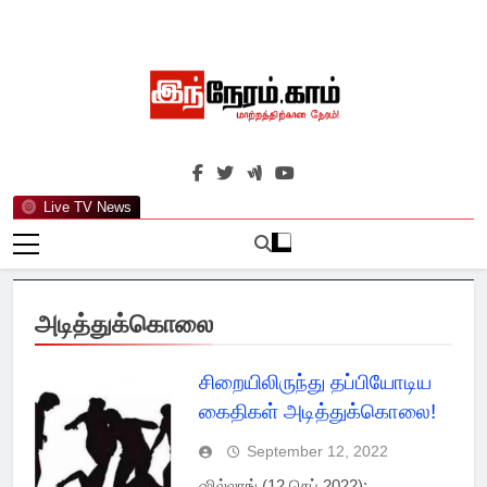
Skip
to
content
இந்நேரம்.காம்
செய்திகளுக்கு அப்பால்…
Live TV News
அடித்துக்கொலை
சிறையிலிருந்து தப்பியோடிய
கைதிகள் அடித்துக்கொலை!
September 12, 2022
ஷில்லாங் (12 செப் 2022):