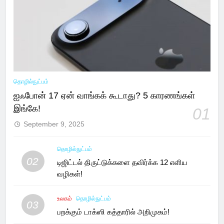
தொழில்நுட்பம்
ஐஃபோன் 17 ஏன் வாங்கக் கூடாது? 5 காரணங்கள்
இங்கே!
01
September 9, 2025
தொழில்நுட்பம்
02
டிஜிட்டல் திருட்டுக்களை தவிர்க்க 12 எளிய
வழிகள்!
உலகம்
தொழில்நுட்பம்
03
பறக்கும் டாக்ஸி கத்தாரில் அறிமுகம்!