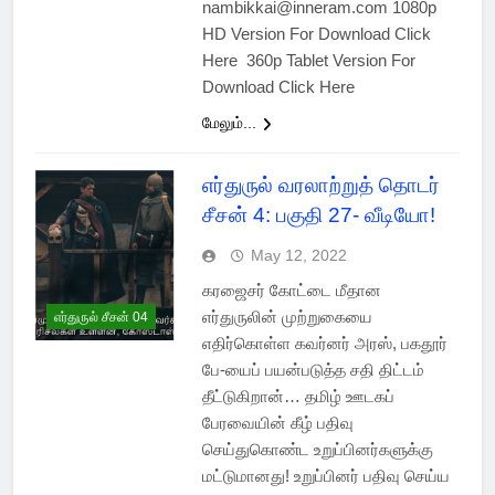
nambikkai@inneram.com 1080p
HD Version For Download Click
Here 360p Tablet Version For
Download Click Here
மேலும்...
எர்துருல் வரலாற்றுத் தொடர்
சீசன் 4: பகுதி 27- வீடியோ!
May 12, 2022
கரஜைசர் கோட்டை மீதான
எர்துருலின் முற்றுகையை
எர்துருல் சீசன் 04
எதிர்கொள்ள கவர்னர் அரஸ், பகதூர்
பே-யைப் பயன்படுத்த சதி திட்டம்
தீட்டுகிறான்… தமிழ் ஊடகப்
பேரவையின் கீழ் பதிவு
செய்துகொண்ட உறுப்பினர்களுக்கு
மட்டுமானது! உறுப்பினர் பதிவு செய்ய