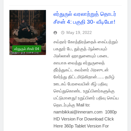
எர்துருல் வரலாற்றுத் தொடர்
சீசன் 4: பகுதி 30- வீடியோ!
May 19, 2022
சவ்தார் கோத்திரத்தைக் கைப்பற்றும்
பகதூர் பே, துர்குத் ஆல்பையும்
எர்துருல் சீசன் 04
அஸ்லான் ஹாதுனையும் பகடை
காயாக வைத்து எர்துருலைத்
தீர்த்துகட்ட கவர்னர் அரஸுடன்
சேர்ந்து திட்டமிடுகிறான்….. தமிழ்
ஊடகப் பேரவையின் கீழ் பதிவு
செய்துகொண்ட உறுப்பினர்களுக்கு
மட்டுமானது! உறுப்பினர் பதிவு செய்ய
தொடர்புக்கு Mail to:
nambikkai@inneram.com 1080p
HD Version For Download Click
Here 360p Tablet Version For