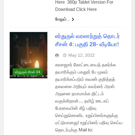
Here 360p Tablet Version For
Download Click Here
மேலும்...
எர்துருல் வரலாற்றுத் தொடர்
சீசன் 4: பகுதி 28- வீடியோ!
May 12, 2022
கரஜைசர் கோட்டையைத் தகர்க்க
தயாரிக்கும் பகதூர் பே மூலம்
எர்துருல் சீசன் 04
தயாரிக்கப்படும் கவண் குறித்தத்
தகவலை அறியும் கவர்னர் அரஸ்
அதனை நாசமாக்க திட்டம்
வகுக்கிறான்… தமிழ் ஊடகப்
பேரவையின் கீழ் பதிவு
செய்துகொண்ட உறுப்பினர்களுக்கு
மட்டுமானது! உறுப்பினர் பதிவு செய்ய
தொடர்புக்கு Mail to: