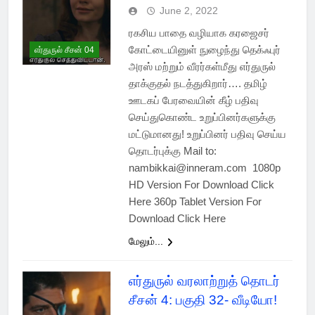
June 2, 2022
ரகசிய பாதை வழியாக கரஜைசர்
கோட்டையினுள் நுழைந்து தெக்ஃபுர்
எர்துருல் சீசன் 04
அரஸ் மற்றும் வீரர்கள்மீது எர்துருல்
தாக்குதல் நடத்துகிறார்…. தமிழ்
ஊடகப் பேரவையின் கீழ் பதிவு
செய்துகொண்ட உறுப்பினர்களுக்கு
மட்டுமானது! உறுப்பினர் பதிவு செய்ய
தொடர்புக்கு Mail to:
nambikkai@inneram.com 1080p
HD Version For Download Click
Here 360p Tablet Version For
Download Click Here
மேலும்...
எர்துருல் வரலாற்றுத் தொடர்
சீசன் 4: பகுதி 32- வீடியோ!