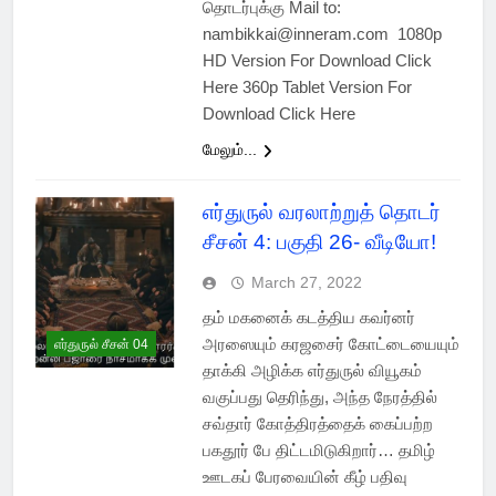
தொடர்புக்கு Mail to:
nambikkai@inneram.com 1080p
HD Version For Download Click
Here 360p Tablet Version For
Download Click Here
மேலும்...
எர்துருல் வரலாற்றுத் தொடர்
சீசன் 4: பகுதி 26- வீடியோ!
March 27, 2022
தம் மகனைக் கடத்திய கவர்னர்
அரஸையும் கரஜசைர் கோட்டையையும்
எர்துருல் சீசன் 04
தாக்கி அழிக்க எர்துருல் வியூகம்
வகுப்பது தெரிந்து, அந்த நேரத்தில்
சவ்தார் கோத்திரத்தைக் கைப்பற்ற
பகதூர் பே திட்டமிடுகிறார்… தமிழ்
ஊடகப் பேரவையின் கீழ் பதிவு