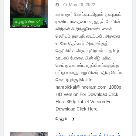
May 26, 2022
கரஜைசர் கோட்டையினுள் நுழையும்
ரகசிய பாதையை எர்துருல் பே-யின்
எர்துருல் சீசன் 04
வீரர்கள் அறிந்துகொண்டதைத்
தெரியும் தளபதி டைட்டன், அதனை
உடனே தெக்ஃபுர் அரஸுக்குத்
தெரிவிக்க விரும்புகிறான்… தமிழ்
ஊடகப் பேரவையின் கீழ் பதிவு
செய்துகொண்ட உறுப்பினர்களுக்கு
மட்டுமானது! உறுப்பினர் பதிவு செய்ய
தொடர்புக்கு Mail to:
nambikkai@inneram.com 1080p
HD Version For Download Click
Here 360p Tablet Version For
Download Click Here
மேலும்...
எர்துருல் வரலாற்றுத் தொடர்