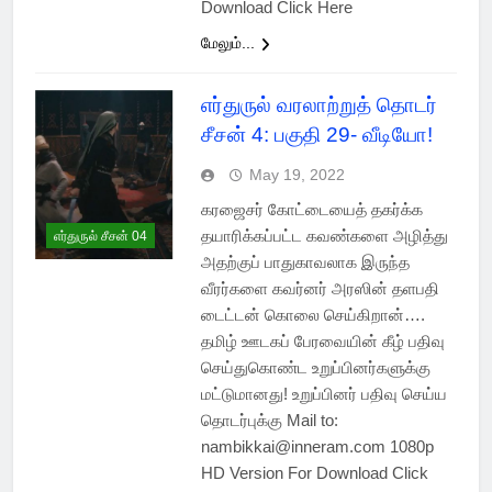
Download Click Here
மேலும்...
எர்துருல் வரலாற்றுத் தொடர்
சீசன் 4: பகுதி 29- வீடியோ!
May 19, 2022
கரஜைசர் கோட்டையைத் தகர்க்க
தயாரிக்கப்பட்ட கவண்களை அழித்து
எர்துருல் சீசன் 04
அதற்குப் பாதுகாவலாக இருந்த
வீரர்களை கவர்னர் அரஸின் தளபதி
டைட்டன் கொலை செய்கிறான்….
தமிழ் ஊடகப் பேரவையின் கீழ் பதிவு
செய்துகொண்ட உறுப்பினர்களுக்கு
மட்டுமானது! உறுப்பினர் பதிவு செய்ய
தொடர்புக்கு Mail to:
nambikkai@inneram.com 1080p
HD Version For Download Click