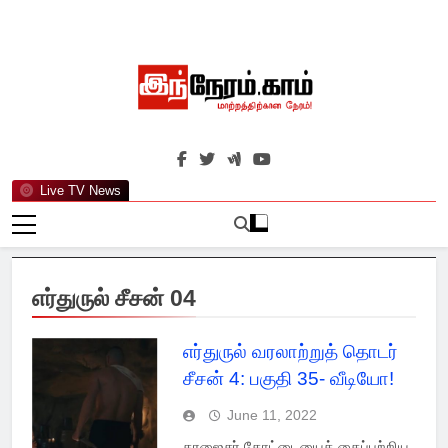
Skip
to
content
இந்நேரம்.காம்
செய்திகளுக்கு அப்பால்…
Live TV News
எர்துருல் சீசன் 04
எர்துருல் வரலாற்றுத் தொடர்
சீசன் 4: பகுதி 35- வீடியோ!
June 11, 2022
கரஜைசர் கோட்டையைக் கைப்பற்றிய