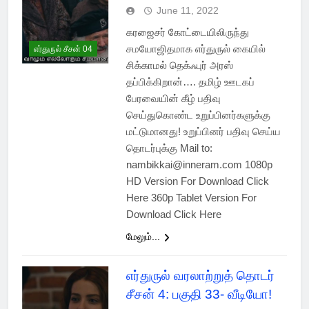
June 11, 2022
கரஜைசர் கோட்டையிலிருந்து
சமயோஜிதமாக எர்துருல் கையில்
எர்துருல் சீசன் 04
சிக்காமல் தெக்ஃபுர் அரஸ்
தப்பிக்கிறான்…. தமிழ் ஊடகப்
பேரவையின் கீழ் பதிவு
செய்துகொண்ட உறுப்பினர்களுக்கு
மட்டுமானது! உறுப்பினர் பதிவு செய்ய
தொடர்புக்கு Mail to:
nambikkai@inneram.com 1080p
HD Version For Download Click
Here 360p Tablet Version For
Download Click Here
மேலும்...
எர்துருல் வரலாற்றுத் தொடர்
சீசன் 4: பகுதி 33- வீடியோ!