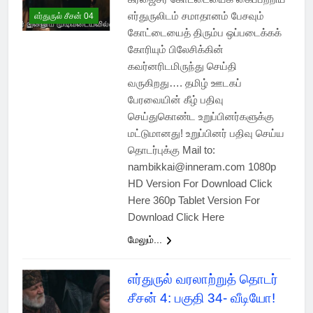
எர்துருலிடம் சமாதானம் பேசவும்
எர்துருல் சீசன் 04
கோட்டையைத் திரும்ப ஒப்படைக்கக்
கோரியும் பிலேசிக்கின்
கவர்னரிடமிருந்து செய்தி
வருகிறது…. தமிழ் ஊடகப்
பேரவையின் கீழ் பதிவு
செய்துகொண்ட உறுப்பினர்களுக்கு
மட்டுமானது! உறுப்பினர் பதிவு செய்ய
தொடர்புக்கு Mail to:
nambikkai@inneram.com 1080p
HD Version For Download Click
Here 360p Tablet Version For
Download Click Here
மேலும்...
எர்துருல் வரலாற்றுத் தொடர்
சீசன் 4: பகுதி 34- வீடியோ!