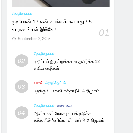
தொழில்நுட்பம்
ஐஃபோன் 17 ஏன் வாங்கக் கூடாது? 5
காரணங்கள் இங்கே!
01
September 9, 2025
தொழில்நுட்பம்
02
டிஜிட்டல் திருட்டுக்களை தவிர்க்க 12
எளிய வழிகள்!
உலகம்
தொழில்நுட்பம்
03
பறக்கும் டாக்ஸி கத்தாரில் அறிமுகம்!
தொழில்நுட்பம்
வளைகுடா
04
ஆன்லைன் மோசடியைத் தடுக்க
கத்தாரில் “ஹிம்யான்” கார்டு அறிமுகம்!