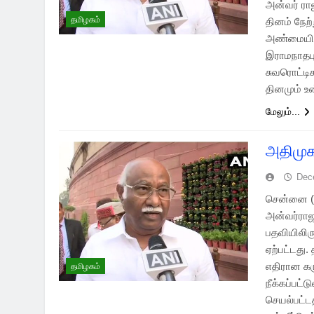
அன்வர் ரா
தமிழகம்
தினம் நேற
அண்மையில்
இராமநாதபு
சுவரொட்டி
தினமும் 
மேலும்...
அதிமுகவ
Dec
சென்னை (0
அன்வர்ராஜா
பதவியிலிரு
ஏற்பட்டது
எதிரான கர
தமிழகம்
நீக்கப்பட
செயல்பட்ட