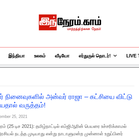
இந்நேரம்.காம்
செய்திகளுக்கு அப்பால்…
இந்தியா
உலகம்
வீடியோ
எர்துருல் தொடர்!
LIVE
ர் நினைவுகளில் அன்வர் ராஜா – கட்சியை விட்டு
ியதால் வருத்தம்!
ember 25, 2021
ம் (25 டிச 2021): தமிழ்நாட்டில் எம்ஜிஆரின் பெயரை உச்சரிக்காமல்
ரசியல் நடத்த முடியாது என்று நாடாளுமன்ற முன்னாள் உறுப்பினர்