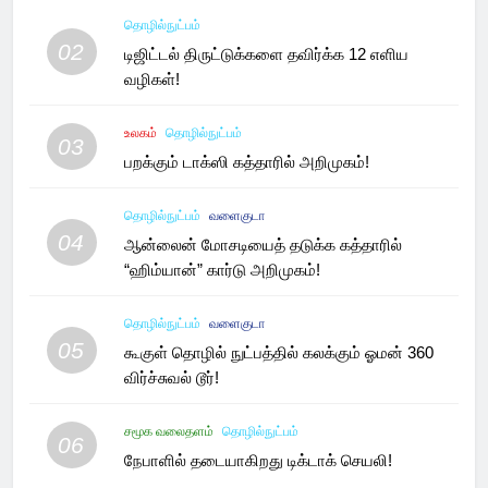
தொழில்நுட்பம்
02
டிஜிட்டல் திருட்டுக்களை தவிர்க்க 12 எளிய
வழிகள்!
உலகம்
தொழில்நுட்பம்
03
பறக்கும் டாக்ஸி கத்தாரில் அறிமுகம்!
தொழில்நுட்பம்
வளைகுடா
04
ஆன்லைன் மோசடியைத் தடுக்க கத்தாரில்
“ஹிம்யான்” கார்டு அறிமுகம்!
தொழில்நுட்பம்
வளைகுடா
05
கூகுள் தொழில் நுட்பத்தில் கலக்கும் ஓமன் 360
விர்ச்சுவல் டூர்!
சமூக வலைதளம்
தொழில்நுட்பம்
06
நேபாளில் தடையாகிறது டிக்டாக் செயலி!