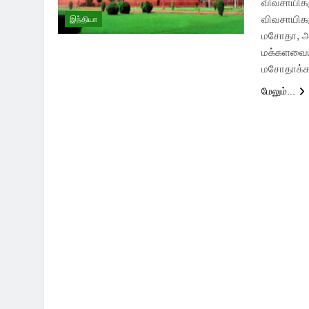
விவசாயிகள
விவசாயிகள
இந்தியா
மசோதா, அ
மக்களவையி
மசோதாக்க
மேலும்...