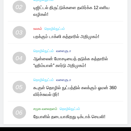
02
டிஜிட்டல் திருட்டுக்களை தவிர்க்க 12 எளிய
வழிகள்!
உலகம்
தொழில்நுட்பம்
03
பறக்கும் டாக்ஸி கத்தாரில் அறிமுகம்!
தொழில்நுட்பம்
வளைகுடா
04
ஆன்லைன் மோசடியைத் தடுக்க கத்தாரில்
“ஹிம்யான்” கார்டு அறிமுகம்!
தொழில்நுட்பம்
வளைகுடா
05
கூகுள் தொழில் நுட்பத்தில் கலக்கும் ஓமன் 360
விர்ச்சுவல் டூர்!
சமூக வலைதளம்
தொழில்நுட்பம்
06
நேபாளில் தடையாகிறது டிக்டாக் செயலி!