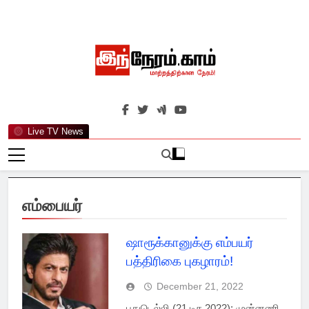
Skip
to
content
இந்நேரம்.காம்
செய்திகளுக்கு அப்பால்…
Live TV News
எம்பையர்
ஷாரூக்கானுக்கு எம்பயர்
பத்திரிகை புகழாரம்!
December 21, 2022
புதுடெல்லி (21 டிச 2022): முன்னணி