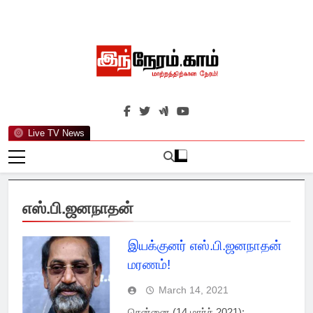
Skip
to
content
இந்நேரம்.காம்
செய்திகளுக்கு அப்பால்…
Live TV News
எஸ்.பி.ஜனநாதன்
இயக்குனர் எஸ்.பி.ஜனநாதன்
மரணம்!
March 14, 2021
சென்னை (14 மார்ச் 2021):