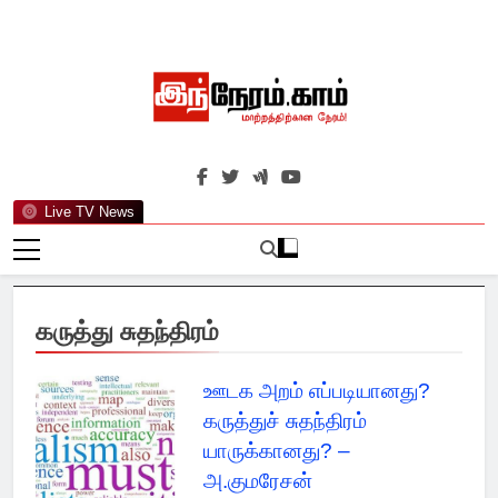
Skip
to
content
இந்நேரம்.காம்
செய்திகளுக்கு அப்பால்…
Live TV News
கருத்து சுதந்திரம்
ஊடக அறம் எப்படியானது?
கருத்துச் சுதந்திரம்
யாருக்கானது? –
அ.குமரேசன்