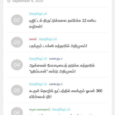
September 9, 2025
தொழில்நுட்பம்
02
டிஜிட்டல் திருட்டுக்களை தவிர்க்க 12 எளிய
வழிகள்!
உலகம்
தொழில்நுட்பம்
03
பறக்கும் டாக்ஸி கத்தாரில் அறிமுகம்!
தொழில்நுட்பம்
வளைகுடா
04
ஆன்லைன் மோசடியைத் தடுக்க கத்தாரில்
“ஹிம்யான்” கார்டு அறிமுகம்!
தொழில்நுட்பம்
வளைகுடா
05
கூகுள் தொழில் நுட்பத்தில் கலக்கும் ஓமன் 360
விர்ச்சுவல் டூர்!
சமூக வலைதளம்
தொழில்நுட்பம்
06