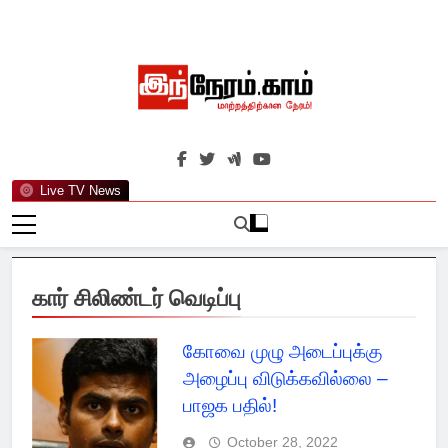
Skip
to
content
இந்நேரம்.காம்
செய்திகளுக்கு அப்பால்…
Live TV News
கார் சிலிண்டர் வெடிப்பு
கோவை முழு அடைப்புக்கு
அழைப்பு விடுக்கவில்லை –
பாஜக பதில்!
October 28, 2022