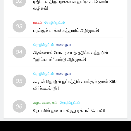
02
டிஜிட்டல் திருட்டுக்களை தவிர்க்க 12 எளிய
வழிகள்!
உலகம்
தொழில்நுட்பம்
03
பறக்கும் டாக்ஸி கத்தாரில் அறிமுகம்!
தொழில்நுட்பம்
வளைகுடா
04
ஆன்லைன் மோசடியைத் தடுக்க கத்தாரில்
“ஹிம்யான்” கார்டு அறிமுகம்!
தொழில்நுட்பம்
வளைகுடா
05
கூகுள் தொழில் நுட்பத்தில் கலக்கும் ஓமன் 360
விர்ச்சுவல் டூர்!
சமூக வலைதளம்
தொழில்நுட்பம்
06
நேபாளில் தடையாகிறது டிக்டாக் செயலி!