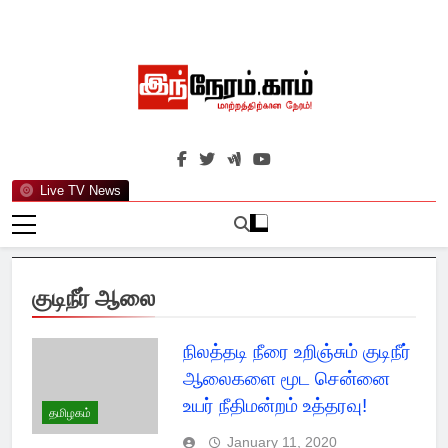
Skip
to
content
இந்நேரம்.காம்
செய்திகளுக்கு அப்பால்…
Live TV News
குடிநீர் ஆலை
நிலத்தடி நீரை உறிஞ்சும் குடிநீர்
ஆலைகளை மூட சென்னை
உயர் நீதிமன்றம் உத்தரவு!
தமிழகம்
January 11, 2020