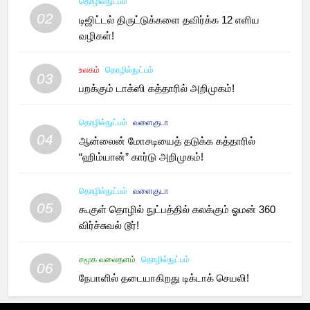
தொழில்நுட்பம்
02
டிஜிட்டல் திருட்டுக்களை தவிர்க்க 12 எளிய
வழிகள்!
உலகம்
தொழில்நுட்பம்
03
பறக்கும் டாக்ஸி கத்தாரில் அறிமுகம்!
தொழில்நுட்பம்
வளைகுடா
04
ஆன்லைன் மோசடியைத் தடுக்க கத்தாரில்
“ஹிம்யான்” கார்டு அறிமுகம்!
தொழில்நுட்பம்
வளைகுடா
05
கூகுள் தொழில் நுட்பத்தில் கலக்கும் ஓமன் 360
விர்ச்சுவல் டூர்!
சமூக வலைதளம்
தொழில்நுட்பம்
06
நேபாளில் தடையாகிறது டிக்டாக் செயலி!