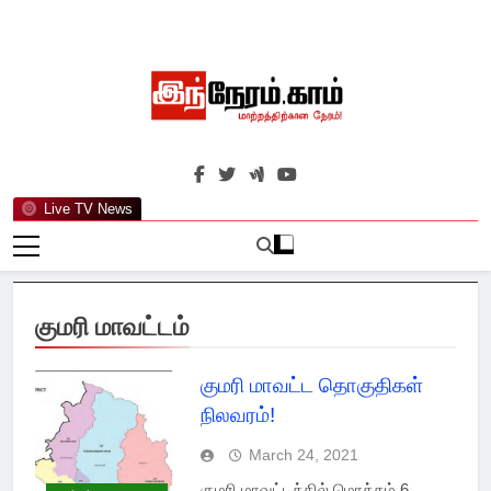
Skip
to
content
இந்நேரம்.காம்
செய்திகளுக்கு அப்பால்…
Live TV News
குமரி மாவட்டம்
குமரி மாவட்ட தொகுதிகள்
நிலவரம்!
March 24, 2021
குமரி மாவட்டத்தில் மொத்தம் 6