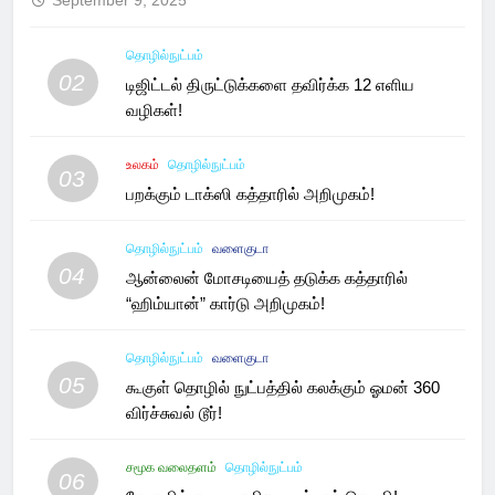
September 9, 2025
தொழில்நுட்பம்
02
டிஜிட்டல் திருட்டுக்களை தவிர்க்க 12 எளிய
வழிகள்!
உலகம்
தொழில்நுட்பம்
03
பறக்கும் டாக்ஸி கத்தாரில் அறிமுகம்!
தொழில்நுட்பம்
வளைகுடா
04
ஆன்லைன் மோசடியைத் தடுக்க கத்தாரில்
“ஹிம்யான்” கார்டு அறிமுகம்!
தொழில்நுட்பம்
வளைகுடா
05
கூகுள் தொழில் நுட்பத்தில் கலக்கும் ஓமன் 360
விர்ச்சுவல் டூர்!
சமூக வலைதளம்
தொழில்நுட்பம்
06