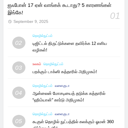
ஐஃபோன் 17 ஏன் வாங்கக் கூடாது? 5 காரணங்கள்
இங்கே!
01
September 9, 2025
தொழில்நுட்பம்
02
டிஜிட்டல் திருட்டுக்களை தவிர்க்க 12 எளிய
வழிகள்!
உலகம்
தொழில்நுட்பம்
03
பறக்கும் டாக்ஸி கத்தாரில் அறிமுகம்!
தொழில்நுட்பம்
வளைகுடா
04
ஆன்லைன் மோசடியைத் தடுக்க கத்தாரில்
“ஹிம்யான்” கார்டு அறிமுகம்!
தொழில்நுட்பம்
வளைகுடா
05
கூகுள் தொழில் நுட்பத்தில் கலக்கும் ஓமன் 360