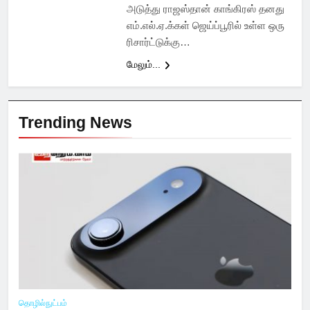
அடுத்து ராஜஸ்தான் காங்கிரஸ் தனது
எம்.எல்.ஏ.க்கள் ஜெய்ப்பூரில் உள்ள ஒரு
ரிசார்ட்டுக்கு…
மேலும்...
Trending News
தொழில்நுட்பம்