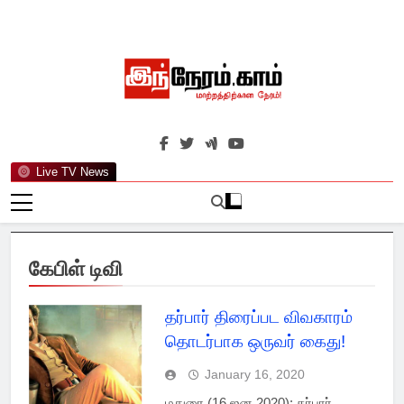
Skip
to
content
இந்நேரம்.காம்
செய்திகளுக்கு அப்பால்…
Live TV News
கேபிள் டிவி
தர்பார் திரைப்பட விவகாரம்
தொடர்பாக ஒருவர் கைது!
January 16, 2020
மதுரை (16 ஜன 2020): தர்பார்