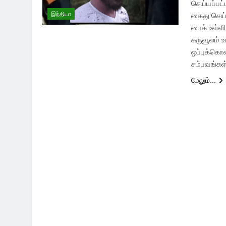
செய்யப்பட்
இந்தியா
கைது செய்ய
பைக் உள்ள
கருவூலம் 
ஒப்புக்கொ
சம்பவங்க
மேலும்...