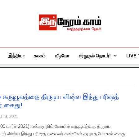
இந்நேரம்.காம்
செய்திகளுக்கு அப்பால்…
இந்தியா
உலகம்
வீடியோ
எர்துருல் தொடர்!
LIVE
 கருவூலத்தை திருடிய விஷ்வ இந்து பரிஷத்
் கைது!
ch 9, 2021
09 மார்ச் 2021): மங்களூரில் கோயில் கருவூலத்தை திருடிய
்டார் விஸ்வ இந்து பரிஷத் தலைவர் கன்வீனர் தரநாத் மோகன் கைது