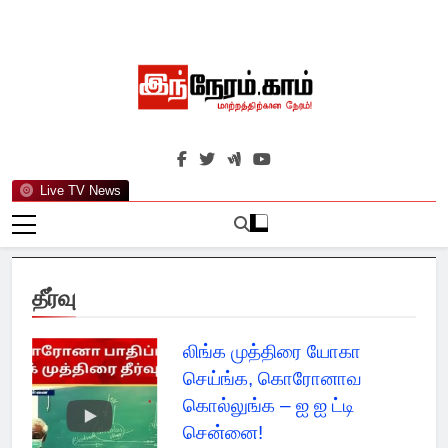
Skip
to
content
இந்நேரம்.காம்
செய்திகளுக்கு அப்பால்…
Live TV News
தீர்வு
லிங்க முத்திரை யோகா
செய்ங்க, கொரோனாவ
கொல்லுங்க – ஐ ஐ ட்டி
சென்னை!