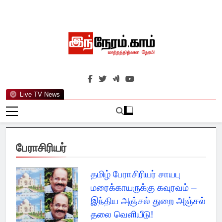
Skip
to
content
இந்நேரம்.காம்
செய்திகளுக்கு அப்பால்…
Live TV News
பேராசிரியர்
தமிழ் பேராசிரியர் சாயபு
மரைக்காயருக்கு கவுரவம் –
இந்திய அஞ்சல் துறை அஞ்சல்
தலை வெளியீடு!