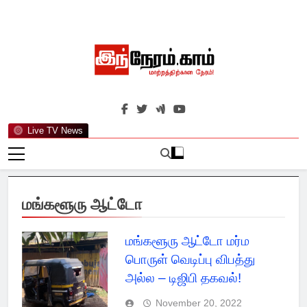
Skip
to
content
இந்நேரம்.காம்
செய்திகளுக்கு அப்பால்…
Live TV News
மங்களூரு ஆட்டோ
மங்களூரு ஆட்டோ மர்ம
பொருள் வெடிப்பு விபத்து
அல்ல – டிஜிபி தகவல்!
November 20, 2022