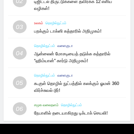
02
டிஜிட்டல் திருட்டுக்களை தவிர்க்க 12 எளிய
வழிகள்!
உலகம்
தொழில்நுட்பம்
03
பறக்கும் டாக்ஸி கத்தாரில் அறிமுகம்!
தொழில்நுட்பம்
வளைகுடா
04
ஆன்லைன் மோசடியைத் தடுக்க கத்தாரில்
“ஹிம்யான்” கார்டு அறிமுகம்!
தொழில்நுட்பம்
வளைகுடா
05
கூகுள் தொழில் நுட்பத்தில் கலக்கும் ஓமன் 360
விர்ச்சுவல் டூர்!
சமூக வலைதளம்
தொழில்நுட்பம்
06
நேபாளில் தடையாகிறது டிக்டாக் செயலி!