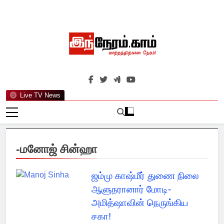
Skip
to
content
இந்நேரம்.காம்
செய்திகளுக்கு அப்பால்…
Live TV News
-மனோஜ் சின்ஹா
ஜம்மு காஷ்மீர் துணை நிலை
ஆளுநரானார் மோடி-
அமித்ஷாவின் நெருங்கிய
சகா!