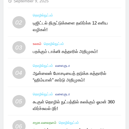
September 9, 2025
தொழில்நுட்பம்
02
டிஜிட்டல் திருட்டுக்களை தவிர்க்க 12 எளிய
வழிகள்!
உலகம்
தொழில்நுட்பம்
03
பறக்கும் டாக்ஸி கத்தாரில் அறிமுகம்!
தொழில்நுட்பம்
வளைகுடா
04
ஆன்லைன் மோசடியைத் தடுக்க கத்தாரில்
“ஹிம்யான்” கார்டு அறிமுகம்!
தொழில்நுட்பம்
வளைகுடா
05
கூகுள் தொழில் நுட்பத்தில் கலக்கும் ஓமன் 360
விர்ச்சுவல் டூர்!
சமூக வலைதளம்
தொழில்நுட்பம்
06