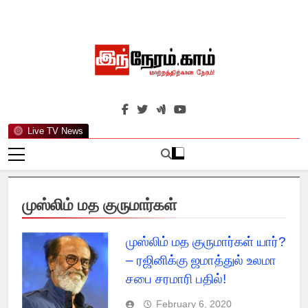
Skip
to
content
இந்நேரம்.காம்
செய்திகளுக்கு அப்பால்…
Live TV News
முஸ்லிம் மத குருமார்கள்
முஸ்லிம் மத குருமார்கள் யார்?
– ரஜினிக்கு ஜமாத்துல் உலமா
சபை சரமாரி பதில்!
February 6, 2020