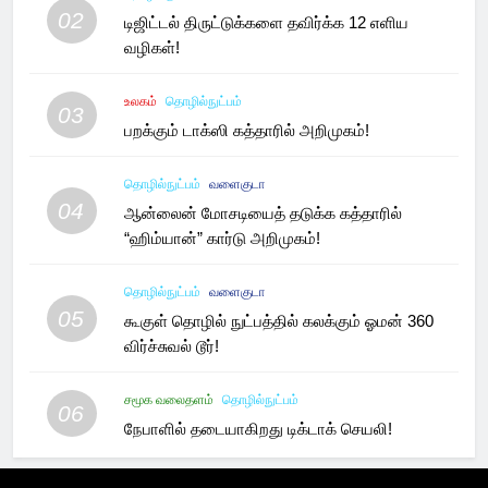
02
டிஜிட்டல் திருட்டுக்களை தவிர்க்க 12 எளிய
வழிகள்!
உலகம்
தொழில்நுட்பம்
03
பறக்கும் டாக்ஸி கத்தாரில் அறிமுகம்!
தொழில்நுட்பம்
வளைகுடா
04
ஆன்லைன் மோசடியைத் தடுக்க கத்தாரில்
“ஹிம்யான்” கார்டு அறிமுகம்!
தொழில்நுட்பம்
வளைகுடா
05
கூகுள் தொழில் நுட்பத்தில் கலக்கும் ஓமன் 360
விர்ச்சுவல் டூர்!
சமூக வலைதளம்
தொழில்நுட்பம்
06
நேபாளில் தடையாகிறது டிக்டாக் செயலி!