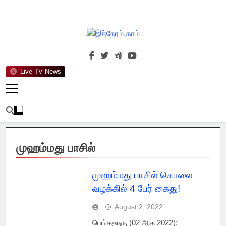
Skip
to
content
இந்நேரம்.காம்
செய்திகளுக்கு அப்பால்…
Live TV News
முஹம்மது பாசில்
முஹம்மது பாசில் கொலை
வழக்கில் 4 பேர் கைது!
August 2, 2022
பெங்களூரு (02 ஆக 2022):