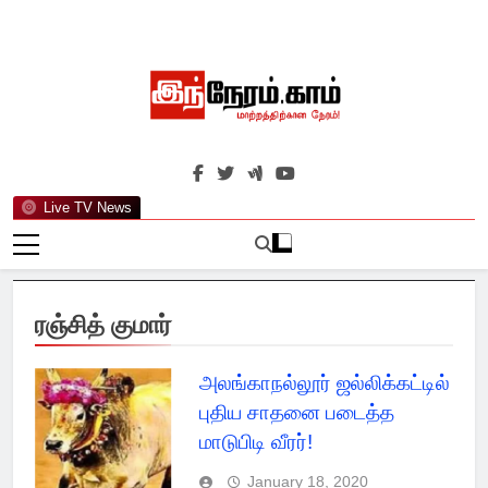
Skip
to
content
இந்நேரம்.காம்
செய்திகளுக்கு அப்பால்…
Live TV News
ரஞ்சித் குமார்
அலங்காநல்லூர் ஜல்லிக்கட்டில்
புதிய சாதனை படைத்த
மாடுபிடி வீரர்!
January 18, 2020