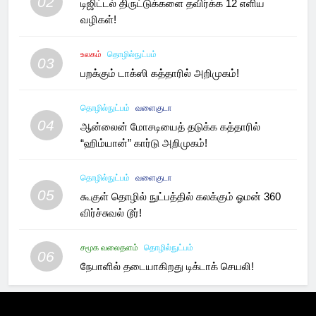
02
டிஜிட்டல் திருட்டுக்களை தவிர்க்க 12 எளிய
வழிகள்!
உலகம்
தொழில்நுட்பம்
03
பறக்கும் டாக்ஸி கத்தாரில் அறிமுகம்!
தொழில்நுட்பம்
வளைகுடா
04
ஆன்லைன் மோசடியைத் தடுக்க கத்தாரில்
“ஹிம்யான்” கார்டு அறிமுகம்!
தொழில்நுட்பம்
வளைகுடா
05
கூகுள் தொழில் நுட்பத்தில் கலக்கும் ஓமன் 360
விர்ச்சுவல் டூர்!
சமூக வலைதளம்
தொழில்நுட்பம்
06
நேபாளில் தடையாகிறது டிக்டாக் செயலி!