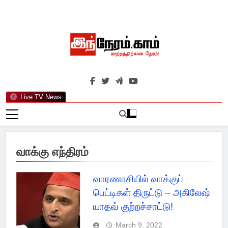
Skip
to
content
இந்நேரம்.காம்
செய்திகளுக்கு அப்பால்…
Live TV News
வாக்கு எந்திரம்
வாரணாசியில் வாக்குப்
பெட்டிகள் திருட்டு – அகிலேஷ்
யாதவ் குற்றச்சாட்டு!
March 9, 2022