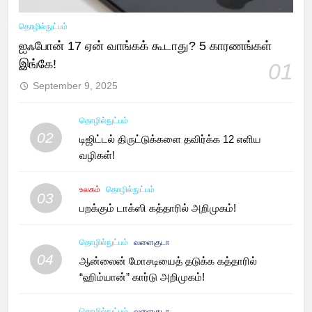
தொழில்நுட்பம்
ஐஃபோன் 17 ஏன் வாங்கக் கூடாது? 5 காரணங்கள்
இங்கே!
01
September 9, 2025
தொழில்நுட்பம்
02
டிஜிட்டல் திருட்டுக்களை தவிர்க்க 12 எளிய
வழிகள்!
உலகம்
தொழில்நுட்பம்
03
பறக்கும் டாக்ஸி கத்தாரில் அறிமுகம்!
தொழில்நுட்பம்
வளைகுடா
04
ஆன்லைன் மோசடியைத் தடுக்க கத்தாரில்
“ஹிம்யான்” கார்டு அறிமுகம்!
தொழில்நுட்பம்
வளைகுடா