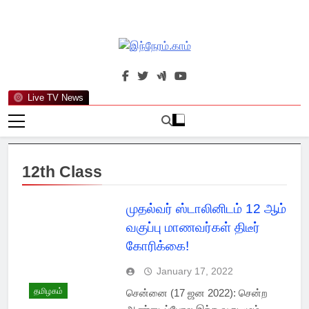
Skip
to
content
இந்நேரம்.காம்
செய்திகளுக்கு அப்பால்…
Live TV News
12th Class
முதல்வர் ஸ்டாலினிடம் 12 ஆம்
வகுப்பு மாணவர்கள் திடீர்
கோரிக்கை!
January 17, 2022
தமிழகம்
சென்னை (17 ஜன 2022): சென்ற