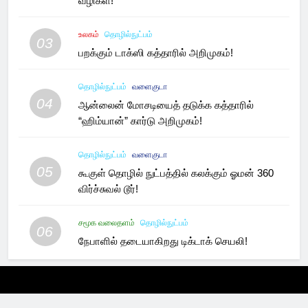
வழிகள்!
உலகம்
தொழில்நுட்பம்
03
பறக்கும் டாக்ஸி கத்தாரில் அறிமுகம்!
தொழில்நுட்பம்
வளைகுடா
04
ஆன்லைன் மோசடியைத் தடுக்க கத்தாரில்
“ஹிம்யான்” கார்டு அறிமுகம்!
தொழில்நுட்பம்
வளைகுடா
05
கூகுள் தொழில் நுட்பத்தில் கலக்கும் ஓமன் 360
விர்ச்சுவல் டூர்!
சமூக வலைதளம்
தொழில்நுட்பம்
06
நேபாளில் தடையாகிறது டிக்டாக் செயலி!