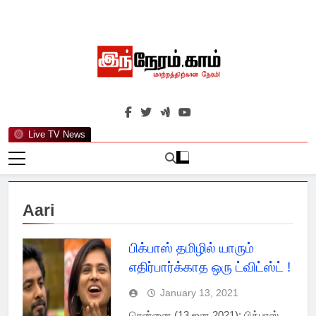
Skip
to
content
இந்நேரம்.காம்
செய்திகளுக்கு அப்பால்…
Live TV News
Aari
பிக்பாஸ் தமிழில் யாரும்
எதிர்பார்க்காத ஒரு ட்விட்ஸ்ட் !
January 13, 2021
சென்னை (13 ஜன 2021): பிக்பாஸ்