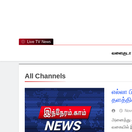
Skip
to
content
Live TV News
வளைகுடா
All Channels
எல்லா 
தளத்தில
Nov
அனைத்து த
வகையில் இ