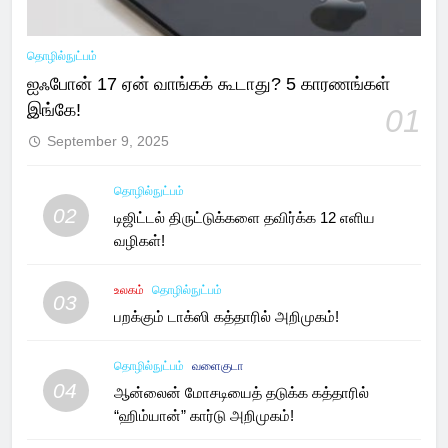
தொழில்நுட்பம்
ஐஃபோன் 17 ஏன் வாங்கக் கூடாது? 5 காரணங்கள்
இங்கே!
01
September 9, 2025
தொழில்நுட்பம்
02
டிஜிட்டல் திருட்டுக்களை தவிர்க்க 12 எளிய
வழிகள்!
உலகம்
தொழில்நுட்பம்
03
பறக்கும் டாக்ஸி கத்தாரில் அறிமுகம்!
தொழில்நுட்பம்
வளைகுடா
04
ஆன்லைன் மோசடியைத் தடுக்க கத்தாரில்
“ஹிம்யான்” கார்டு அறிமுகம்!