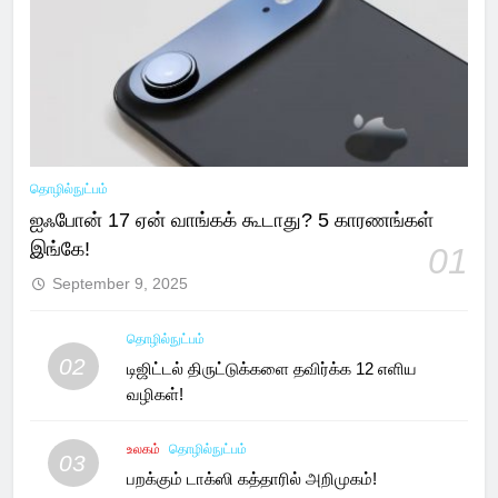
தொழில்நுட்பம்
ஐஃபோன் 17 ஏன் வாங்கக் கூடாது? 5 காரணங்கள்
இங்கே!
01
September 9, 2025
தொழில்நுட்பம்
02
டிஜிட்டல் திருட்டுக்களை தவிர்க்க 12 எளிய
வழிகள்!
உலகம்
தொழில்நுட்பம்
03
பறக்கும் டாக்ஸி கத்தாரில் அறிமுகம்!