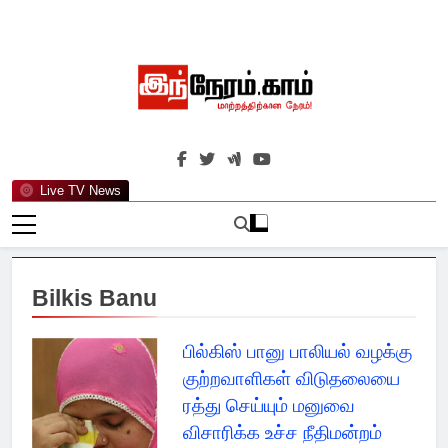
Skip
to
content
இந்நேரம்.காம்
செய்திகளுக்கு அப்பால்…
Live TV News
Bilkis Banu
பில்கிஸ் பானு பாலியல் வழக்கு
குற்றவாளிகள் விடுதலையை
ரத்து செய்யும் மனுவை
விசாரிக்க உச்ச நீதிமன்றம்