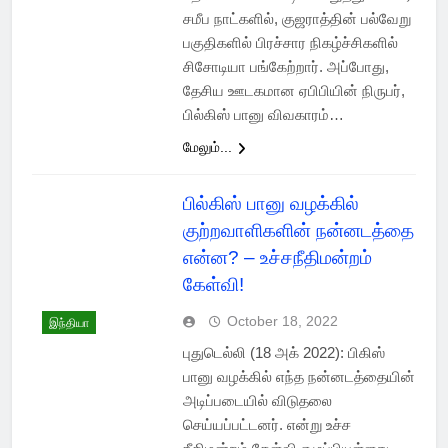
சமீப நாட்களில், குஜராத்தின் பல்வேறு
பகுதிகளில் பிரச்சார நிகழ்ச்சிகளில்
சிசோடியா பங்கேற்றார். அப்போது,
தேசிய ஊடகமான ஏபிபியின் நிருபர்,
பில்கிஸ் பானு விவகாரம்…
மேலும்...
பில்கிஸ் பானு வழக்கில்
குற்றவாளிகளின் நன்னடத்தை
என்ன? – உச்சநீதிமன்றம்
கேள்வி!
October 18, 2022
இந்தியா
புதுடெல்லி (18 அக் 2022): பிகிஸ்
பானு வழக்கில் எந்த நன்னடத்தையின்
அடிப்படையில் விடுதலை
செய்யப்பட்டனர். என்று உச்ச