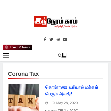
Skip
to
content
இந்நேரம்.காம்
செய்திகளுக்கு அப்பால்…
Live TV News
Corona Tax
கொரோனா வரியால் மக்கள்
பெரும் அவதி!
May 28, 2020
புதுவை (28 மே 2020):