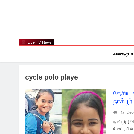
Skip
to
content
Live TV News
வளைகுடா
cycle polo playe
தேசிய ச
நாக்பூர
Dec
நாக்பூர் (
போட்டியில்