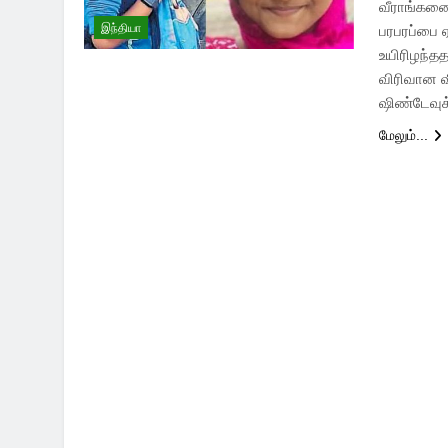
வீராங்கனை
இந்தியா
பரபரப்பை 
உயிரிழந்தத
விரிவான வ
ஷிண்டேவுக்
மேலும்...