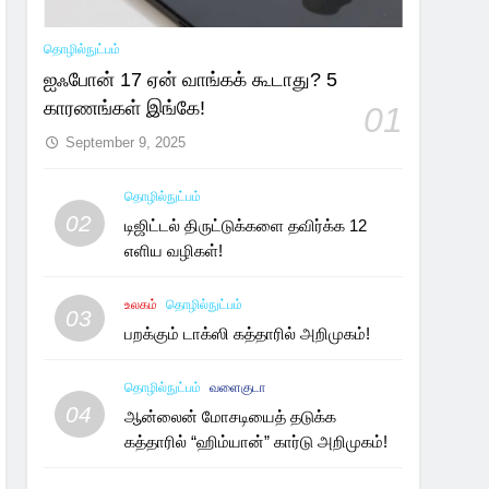
தொழில்நுட்பம்
ஐஃபோன் 17 ஏன் வாங்கக் கூடாது? 5
காரணங்கள் இங்கே!
01
September 9, 2025
தொழில்நுட்பம்
02
டிஜிட்டல் திருட்டுக்களை தவிர்க்க 12
எளிய வழிகள்!
உலகம்
தொழில்நுட்பம்
03
பறக்கும் டாக்ஸி கத்தாரில் அறிமுகம்!
தொழில்நுட்பம்
வளைகுடா
04
ஆன்லைன் மோசடியைத் தடுக்க
கத்தாரில் “ஹிம்யான்” கார்டு அறிமுகம்!