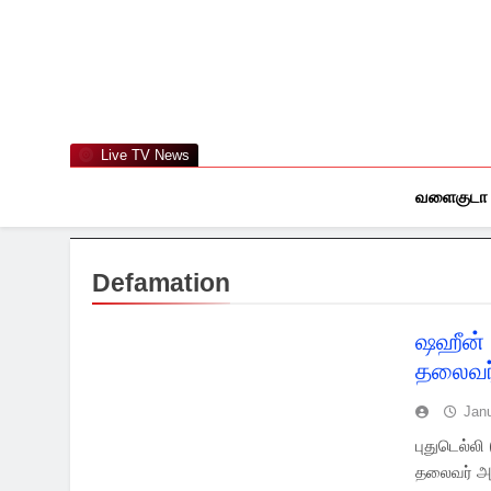
Skip
to
content
Live TV News
வளைகுடா
Defamation
ஷஹீன் 
தலைவர்
Jan
புதுடெல்லி
தலைவர் அம