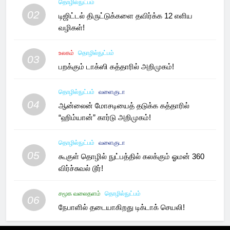
தொழில்நுட்பம்
02
டிஜிட்டல் திருட்டுக்களை தவிர்க்க 12 எளிய
வழிகள்!
உலகம்
தொழில்நுட்பம்
03
பறக்கும் டாக்ஸி கத்தாரில் அறிமுகம்!
தொழில்நுட்பம்
வளைகுடா
04
ஆன்லைன் மோசடியைத் தடுக்க கத்தாரில்
“ஹிம்யான்” கார்டு அறிமுகம்!
தொழில்நுட்பம்
வளைகுடா
05
கூகுள் தொழில் நுட்பத்தில் கலக்கும் ஓமன் 360
விர்ச்சுவல் டூர்!
சமூக வலைதளம்
தொழில்நுட்பம்
06
நேபாளில் தடையாகிறது டிக்டாக் செயலி!