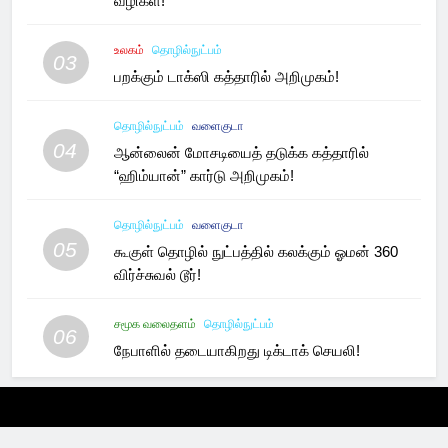
வழிகள்!
உலகம்
தொழில்நுட்பம்
03
பறக்கும் டாக்ஸி கத்தாரில் அறிமுகம்!
தொழில்நுட்பம்
வளைகுடா
04
ஆன்லைன் மோசடியைத் தடுக்க கத்தாரில்
“ஹிம்யான்” கார்டு அறிமுகம்!
தொழில்நுட்பம்
வளைகுடா
05
கூகுள் தொழில் நுட்பத்தில் கலக்கும் ஓமன் 360
விர்ச்சுவல் டூர்!
சமூக வலைதளம்
தொழில்நுட்பம்
06
நேபாளில் தடையாகிறது டிக்டாக் செயலி!