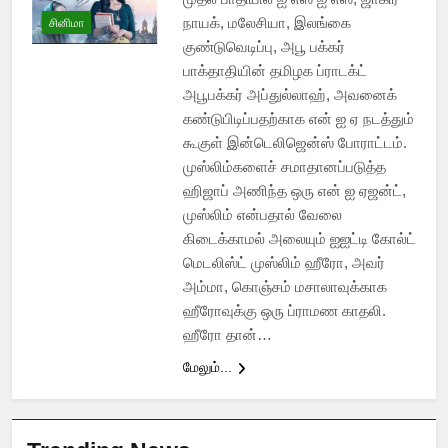
நாயக், மலேசியா, இலங்கை
சினிமா
குண்டுவெடிப்பு, அபூ பக்கர்
பாக்தாதியின் தமிழக ப்ராடக்ட்
அபூபக்கர் அப்துல்லாஹ், அவனைக்
கண்டுபிடிப்பதற்காக என் ஐ ஏ நடத்தும்
கூகுள் இன்டெலிஜென்ஸ் போராட்டம்.
முஸ்லிம்களைச் சமாதானப்படுத்த
ஹிஜாப் அணிந்த ஒரு என் ஐ ஏஜன்ட்,
முஸ்லிம் என்பதால் வேலை
கிடைக்காமல் அலையும் ஐஐட்டி கோல்ட்
மெடலிஸ்ட் முஸ்லிம் ஹீரோ, அவர்
அம்மா, கொஞ்சம் மசாலாவுக்காக
ஹீரோவுக்கு ஒரு ப்ராமண காதலி.
ஹீரோ தான்…
மேலும்...