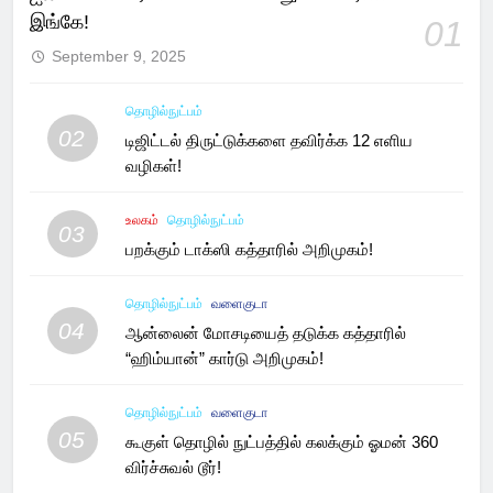
இங்கே!
01
September 9, 2025
தொழில்நுட்பம்
02
டிஜிட்டல் திருட்டுக்களை தவிர்க்க 12 எளிய
வழிகள்!
உலகம்
தொழில்நுட்பம்
03
பறக்கும் டாக்ஸி கத்தாரில் அறிமுகம்!
தொழில்நுட்பம்
வளைகுடா
04
ஆன்லைன் மோசடியைத் தடுக்க கத்தாரில்
“ஹிம்யான்” கார்டு அறிமுகம்!
தொழில்நுட்பம்
வளைகுடா
05
கூகுள் தொழில் நுட்பத்தில் கலக்கும் ஓமன் 360
விர்ச்சுவல் டூர்!