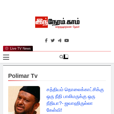
Skip
to
content
இந்நேரம்.காம்
செய்திகளுக்கு அப்பால்…
Live TV News
Polimar Tv
சத்தியம் தொலைக்காட்சிக்கு
ஒரு நீதி பாலிமருக்கு ஒரு
நீதியா?- ஜவாஹிருல்லா
கேள்வி!