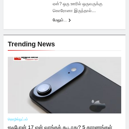
ஏன்? ஒரு ஊரில் ஒருவருக்கு
கொரோனா இருந்தால்…
மேலும்...
Trending News
தொழில்நுட்பம்
ஐஃபோன் 17 ஏன் வாங்கக் கூடாது? 5 காரணங்கள்