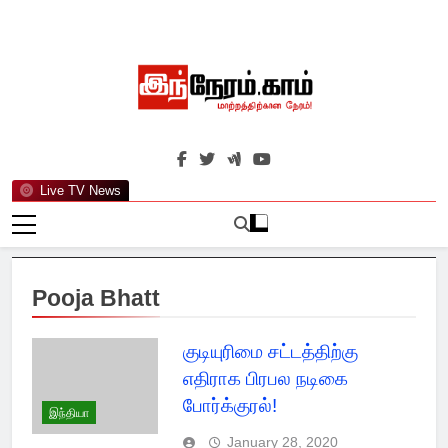
Skip
to
content
இந்நேரம்.காம்
செய்திகளுக்கு அப்பால்…
Live TV News
Pooja Bhatt
குடியுரிமை சட்டத்திற்கு
எதிராக பிரபல நடிகை
போர்க்குரல்!
இந்தியா
January 28, 2020