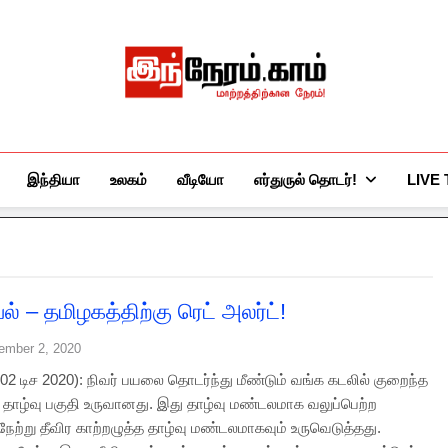
இந்நேரம்.காம்
செய்திகளுக்கு அப்பால்…
இந்தியா
உலகம்
வீடியோ
எர்துருல் தொடர்!
LIVE
ுயல் – தமிழகத்திற்கு ரெட் அலர்ட்!
ember 2, 2020
2 டிச 2020): நிவர் பயலை தொடர்ந்து மீண்டும் வங்க கடலில் குறைந்த
த தாழ்வு பகுதி உருவானது. இது தாழ்வு மண்டலமாக வலுப்பெற்ற
நேற்று தீவிர காற்றழுத்த தாழ்வு மண்டலமாகவும் உருவெடுத்தது.