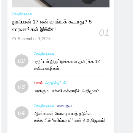
தொழில்நுட்பம்
ஐஃபோன் 17 ஏன் வாங்கக் கூடாது? 5
காரணங்கள் இங்கே!
01
September 9, 2025
தொழில்நுட்பம்
02
டிஜிட்டல் திருட்டுக்களை தவிர்க்க 12
எளிய வழிகள்!
உலகம்
தொழில்நுட்பம்
03
பறக்கும் டாக்ஸி கத்தாரில் அறிமுகம்!
தொழில்நுட்பம்
வளைகுடா
04
ஆன்லைன் மோசடியைத் தடுக்க
கத்தாரில் “ஹிம்யான்” கார்டு அறிமுகம்!