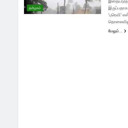
இதையடுத்து
இருப்பதாக
தமிழகம்
‘புரெவி’ என
தொலைவிலும
மேலும்...