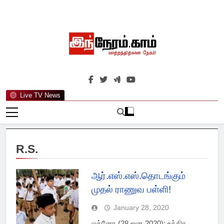
Skip
to
content
இந்நேரம்.காம்
செய்திகளுக்கு அப்பால்…
Live TV News
R.S.
ஆர்.எஸ்.எஸ்.தொடங்கும்
முதல் ராணுவ பள்ளி!
January 28, 2020
லக்னோ (28 ஜன 2020): உத்திர