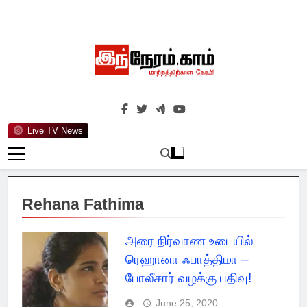
Skip
to
content
இந்நேரம்.காம்
செய்திகளுக்கு அப்பால்…
Live TV News
Rehana Fathima
அரை நிர்வாண உடையில்
ரெஹானா ஃபாத்திமா –
போலீசார் வழக்கு பதிவு!
June 25, 2020