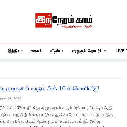
இந்நேரம்.காம்
செய்திகளுக்கு அப்பால்…
இந்தியா
உலகம்
வீடியோ
எர்துருல் தொடர்!
LIVE
ர்வு முடிவுகள் வரும் அக் 16 ல் வெளியீடு!
ober 12, 2020
 (12 அக் 2020): நீட் தேர்வு முடிவுகள் வரும் அக்டாபர் 16 ஆம் தேதி
படும் என்று அறிவிக்கப்பட்டுள்ளது. கொரோனா கால கட்டுப்பாடுகள்
்திய அரசின் வழிகாட்டுதல்களுடன் கடந்த மாதம் நீட் தேர்வு