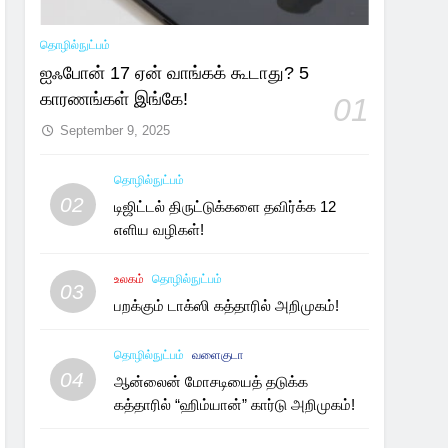
தொழில்நுட்பம்
ஐஃபோன் 17 ஏன் வாங்கக் கூடாது? 5
காரணங்கள் இங்கே!
01
September 9, 2025
தொழில்நுட்பம்
02
டிஜிட்டல் திருட்டுக்களை தவிர்க்க 12
எளிய வழிகள்!
உலகம்
தொழில்நுட்பம்
03
பறக்கும் டாக்ஸி கத்தாரில் அறிமுகம்!
தொழில்நுட்பம்
வளைகுடா
04
ஆன்லைன் மோசடியைத் தடுக்க
கத்தாரில் “ஹிம்யான்” கார்டு அறிமுகம்!