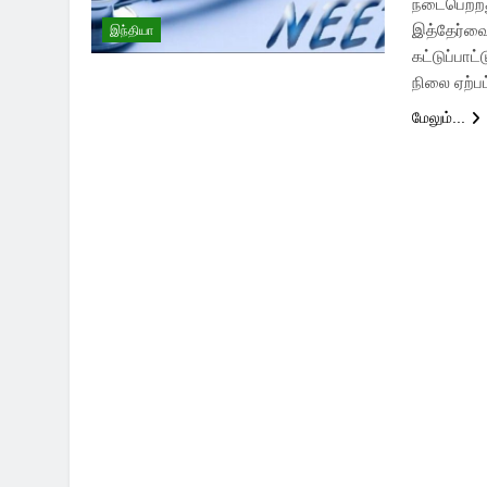
நடைபெற்றத
இத்தேர்வை
இந்தியா
கட்டுப்பாட
நிலை ஏற்ப
மேலும்...