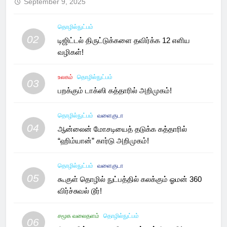
September 9, 2025
தொழில்நுட்பம்
02
டிஜிட்டல் திருட்டுக்களை தவிர்க்க 12 எளிய
வழிகள்!
உலகம்
தொழில்நுட்பம்
03
பறக்கும் டாக்ஸி கத்தாரில் அறிமுகம்!
தொழில்நுட்பம்
வளைகுடா
04
ஆன்லைன் மோசடியைத் தடுக்க கத்தாரில்
“ஹிம்யான்” கார்டு அறிமுகம்!
தொழில்நுட்பம்
வளைகுடா
05
கூகுள் தொழில் நுட்பத்தில் கலக்கும் ஓமன் 360
விர்ச்சுவல் டூர்!
சமூக வலைதளம்
தொழில்நுட்பம்
06