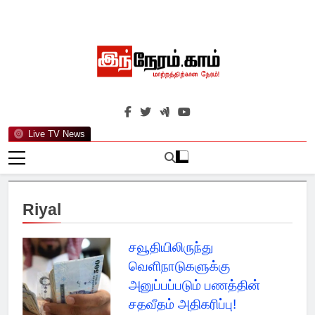
Skip
to
content
இந்நேரம்.காம்
செய்திகளுக்கு அப்பால்…
Live TV News
Riyal
சவூதியிலிருந்து
வெளிநாடுகளுக்கு
அனுப்பப்படும் பணத்தின்
சதவீதம் அதிகரிப்பு!