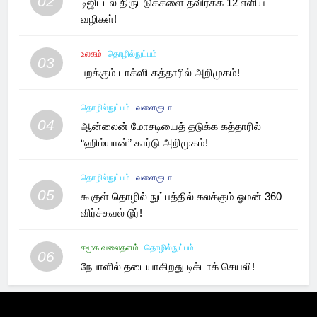
02
டிஜிட்டல் திருட்டுக்களை தவிர்க்க 12 எளிய
வழிகள்!
உலகம்
தொழில்நுட்பம்
03
பறக்கும் டாக்ஸி கத்தாரில் அறிமுகம்!
தொழில்நுட்பம்
வளைகுடா
04
ஆன்லைன் மோசடியைத் தடுக்க கத்தாரில்
“ஹிம்யான்” கார்டு அறிமுகம்!
தொழில்நுட்பம்
வளைகுடா
05
கூகுள் தொழில் நுட்பத்தில் கலக்கும் ஓமன் 360
விர்ச்சுவல் டூர்!
சமூக வலைதளம்
தொழில்நுட்பம்
06
நேபாளில் தடையாகிறது டிக்டாக் செயலி!