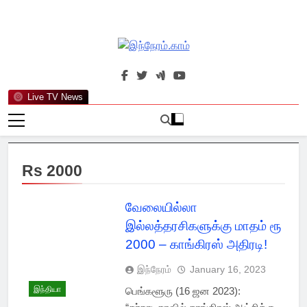
Skip
to
content
இந்நேரம்.காம்
செய்திகளுக்கு அப்பால்…
Live TV News
Rs 2000
வேலையில்லா
இல்லத்தரசிகளுக்கு மாதம் ரூ
2000 – காங்கிரஸ் அதிரடி!
இந்நேரம்
January 16, 2023
இந்தியா
பெங்களூரு (16 ஜன 2023):