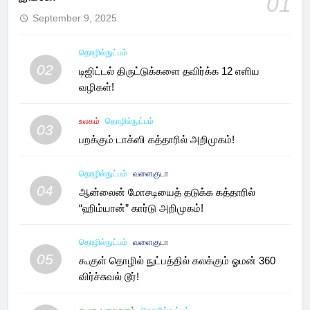
01
September 9, 2025
தொழில்நுட்பம்
02
டிஜிட்டல் திருட்டுக்களை தவிர்க்க 12 எளிய
வழிகள்!
உலகம்
தொழில்நுட்பம்
03
பறக்கும் டாக்ஸி கத்தாரில் அறிமுகம்!
தொழில்நுட்பம்
வளைகுடா
04
ஆன்லைன் மோசடியைத் தடுக்க கத்தாரில்
“ஹிம்யான்” கார்டு அறிமுகம்!
தொழில்நுட்பம்
வளைகுடா
05
கூகுள் தொழில் நுட்பத்தில் கலக்கும் ஓமன் 360
விர்ச்சுவல் டூர்!