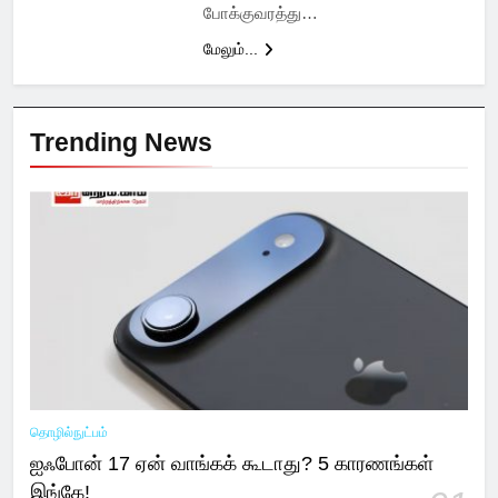
போக்குவரத்து…
மேலும்...
Trending News
தொழில்நுட்பம்
ஐஃபோன் 17 ஏன் வாங்கக் கூடாது? 5 காரணங்கள்
இங்கே!