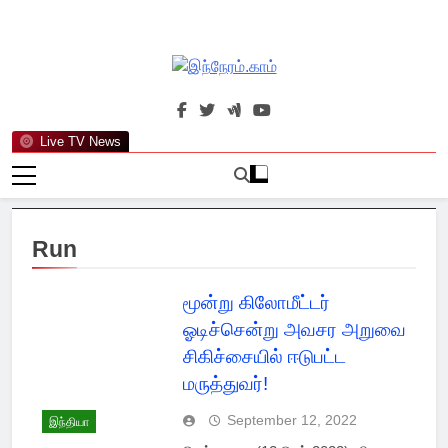
Skip
to
content
இந்நேரம்.காம்
செய்திகளுக்கு அப்பால்…
Live TV News
Run
மூன்று கிலோமீட்டர்
ஓடிச்சென்று அவசர அறுவை
சிகிச்சையில் ஈடுபட்ட
மருத்துவர்!
September 12, 2022
இந்தியா