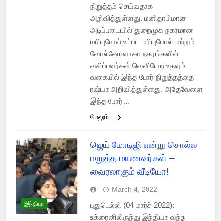
நிறுத்தம் செய்வதாக
அறிவித்துள்ளது. மனிதாபிமான
அடிப்படையில் துறைமுக நகரமான
மரியுபோல் உட்பட மரியுபோல் மற்றும்
வோல்னோவாகா நகரங்களில்
வசிப்பவர்கள் வெளியேற உதவும்
வகையில் இந்த போர் நிறுத்தத்தை
ரஷ்யா அறிவித்துள்ளது. அதேவேளை
இந்த போர்…
மேலும்...
ஜெய் மோடிஜி என்று சொல்ல
மறுத்த மாணவர்கள் –
வைரலாகும் வீடியோ!
March 4, 2022
இந்தியா
புதுடெல்லி (04 மார்ச் 2022):
உக்ரைனிலிருந்து இந்தியா வந்த