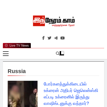
Skip
to
content
இந்நேரம்.காம்
செய்திகளுக்கு அப்பால்…
Live TV News
Russia
போர்களத்துக்கிடையில்
உக்ரைன் அதிபர் ஜெலென்ஸ்கி
எப்படி உக்ரைனில் இருந்து
வாஷிங்டனுக்கு வந்தார்?