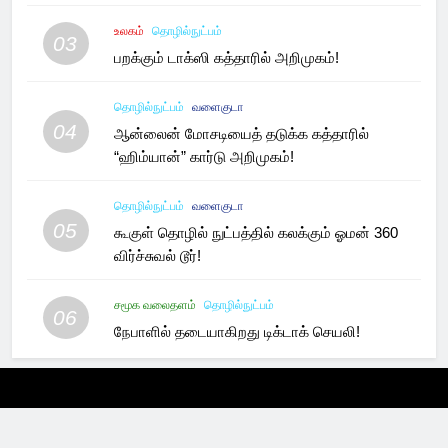
உலகம்
தொழில்நுட்பம்
03
பறக்கும் டாக்ஸி கத்தாரில் அறிமுகம்!
தொழில்நுட்பம்
வளைகுடா
04
ஆன்லைன் மோசடியைத் தடுக்க கத்தாரில்
“ஹிம்யான்” கார்டு அறிமுகம்!
தொழில்நுட்பம்
வளைகுடா
05
கூகுள் தொழில் நுட்பத்தில் கலக்கும் ஓமன் 360
விர்ச்சுவல் டூர்!
சமூக வலைதளம்
தொழில்நுட்பம்
06
நேபாளில் தடையாகிறது டிக்டாக் செயலி!