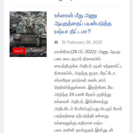
உக்ரைன் மீது அணு
ஆயுதத்தைப் பயன்படுத்த
ரஷ்யா திட்டமா?
February 28, 2022
உலகம்
மாஸ்கோ(28 பிப் 2022): அணு ஆயுத
படையை தயார் நிலையில்
வைத்திருக்க அதிபர் புடின் உத்தரவிட்ட
நிலையில், அதற்கு ஐ.நா, நேட்டோ,
சர்வதேச நாடுகள் கண்டனம்
தெரிவித்துள்ளன. இதற்கிடையே
அடுத்த 24 மணி நேரம் குறித்து
உக்ரைன் அதிபர், இங்கிலாந்து
அதிபரிடம் பேசியிருப்பது பெரும் போர்
பதற்றத்தை ஏற்படுத்தி உள்ளது.
உக்ரைனுக்கு எதிரான ரஷ்ய
படைகளின் தாக்குதல் இன்றுடன்