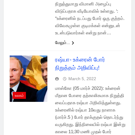
நிறுத்துமாறு விமானி அழைப்பு
விடுப்பதாக வீடியோவில் உள்ளது. ‘:
“உக்ரைனில் நடப்பது போர் ஒரு குற்றம்.
விவேகமுள்ள குடிமக்கள் என்னுடன்
உடன்படுவார்கள் என்று நான்…
மேலும்...
ரஷ்யா- உக்ரைன் போர்
நிறுத்தம் அறிவிப்பு!
March 5, 2022
மாஸ்கோ (05 மார்ச் 2022): உக்ரைன்
மீதான போரை தற்காலிகமாக நிறுத்தி
உலகம்
வைப்பதாக ரஷ்யா அறிவித்துள்ளது.
உக்ரைனில் ரஷ்யா 10வது நாளாக
(மார்ச்.5 ) போர் தாக்குதல் தொடர்ந்து
வருகிறது. இந்நிலையில் ரஷ்யா இன்று
காலை 11;30 மணி முதல் போர்