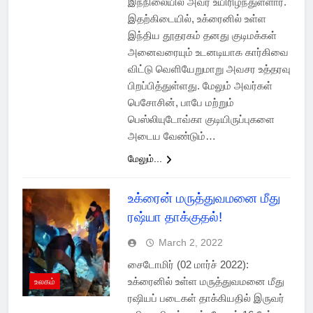
இந்நிலையில் அவர் உயிரிழந்துள்ளார்.
இதற்கிடையில், உக்ரைனில் உள்ள
இந்திய தூதரகம் தனது குடிமக்கள்
அனைவரையும் உடனடியாக கார்கிவை
விட்டு வெளியேறுமாறு அவசர உத்தரவு
பிறப்பித்துள்ளது. மேலும் அவர்கள்
பெசோசின், பாபே மற்றும்
பெஸ்லியுடோவ்கா குடியிருப்புகளை
அடைய வேண்டும்…
மேலும்...
உக்ரைன் மருத்துவமனை மீது
ரஷ்யா தாக்குதல்!
March 2, 2022
சைடோமிர் (02 மார்ச் 2022):
உக்ரைனில் உள்ள மருத்துவமனை மீது
உலகம்
ரஷியப் படைகள் தாக்கியதில் இருவர்