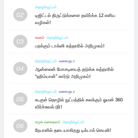
தொழில்நுட்பம்
02
டிஜிட்டல் திருட்டுக்களை தவிர்க்க 12 எளிய
வழிகள்!
உலகம்
தொழில்நுட்பம்
03
பறக்கும் டாக்ஸி கத்தாரில் அறிமுகம்!
தொழில்நுட்பம்
வளைகுடா
04
ஆன்லைன் மோசடியைத் தடுக்க கத்தாரில்
“ஹிம்யான்” கார்டு அறிமுகம்!
தொழில்நுட்பம்
வளைகுடா
05
கூகுள் தொழில் நுட்பத்தில் கலக்கும் ஓமன் 360
விர்ச்சுவல் டூர்!
சமூக வலைதளம்
தொழில்நுட்பம்
06
நேபாளில் தடையாகிறது டிக்டாக் செயலி!