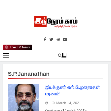
Skip
to
content
இந்நேரம்.காம்
செய்திகளுக்கு அப்பால்…
Live TV News
S.P.Jananathan
இயக்குனர் எஸ்.பி.ஜனநாதன்
மரணம்!
March 14, 2021
சென்னை (14 மார்ச் 2021):