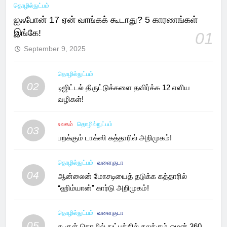
தொழில்நுட்பம்
ஐஃபோன் 17 ஏன் வாங்கக் கூடாது? 5 காரணங்கள்
இங்கே!
01
September 9, 2025
தொழில்நுட்பம்
02
டிஜிட்டல் திருட்டுக்களை தவிர்க்க 12 எளிய
வழிகள்!
உலகம்
தொழில்நுட்பம்
03
பறக்கும் டாக்ஸி கத்தாரில் அறிமுகம்!
தொழில்நுட்பம்
வளைகுடா
04
ஆன்லைன் மோசடியைத் தடுக்க கத்தாரில்
“ஹிம்யான்” கார்டு அறிமுகம்!
தொழில்நுட்பம்
வளைகுடா
05
கூகுள் தொழில் நுட்பத்தில் கலக்கும் ஓமன் 360