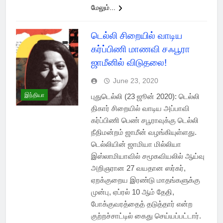
மேலும்...
டெல்லி சிறையில் வாடிய
கர்ப்பிணி மாணவி சஃபூரா
ஜாமீனில் விடுதலை!
June 23, 2020
இந்தியா
புதுடெல்லி (23 ஜூன் 2020): டெல்லி
திகார் சிறையில் வாடிய அப்பாவி
கர்ப்பிணி பெண் சபூராவுக்கு டெல்லி
நீதிமன்றம் ஜாமீன் வழங்கியுள்ளது.
டெல்லியின் ஜாமியா மில்லியா
இஸ்லாமியாவில் சமூகவியலில் ஆய்வு
அறிஞரான 27 வயதான ஸர்கர்,
ஏறக்குறைய இரண்டு மாதங்களுக்கு
முன்பு, ஏப்ரல் 10 ஆம் தேதி,
போக்குவரத்தைத் தடுத்தார் என்ற
குற்றச்சாட்டில் கைது செய்யப்பட்டார்.