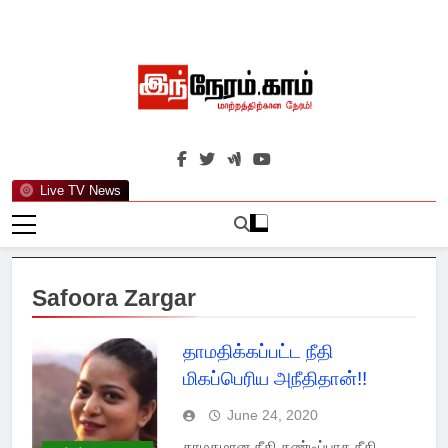
Skip
to
content
இந்நேரம்.காம்
செய்திகளுக்கு அப்பால்…
Live TV News
Safoora Zargar
தாமதிக்கப்பட்ட நீதி
மிகப்பெரிய அநீதிதான்!!
June 24, 2020
தாமதமான நீதி கண்டிப்பாக நீதி