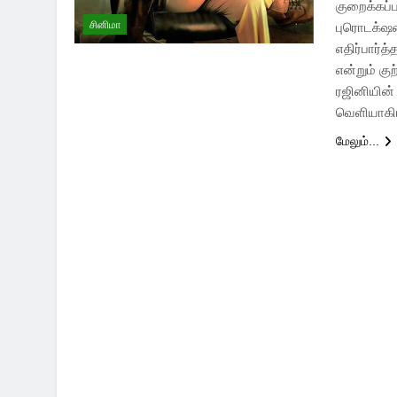
குறைக்கப்
சினிமா
புரொடக்‌ஷன
எதிர்பார்
என்றும் கு
ரஜினியின்
வெளியாகியு
மேலும்...