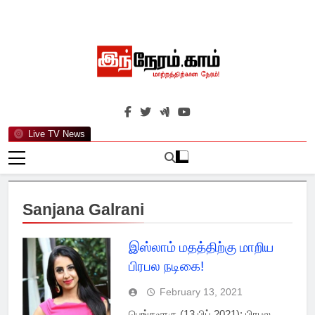
Skip
to
content
இந்நேரம்.காம்
செய்திகளுக்கு அப்பால்…
Live TV News
Sanjana Galrani
இஸ்லாம் மதத்திற்கு மாறிய
பிரபல நடிகை!
February 13, 2021
பெங்களூரு (13 பிப் 2021): பிரபல