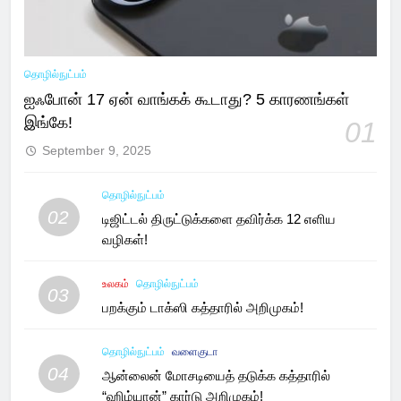
தொழில்நுட்பம்
ஐஃபோன் 17 ஏன் வாங்கக் கூடாது? 5 காரணங்கள்
இங்கே!
01
September 9, 2025
தொழில்நுட்பம்
02
டிஜிட்டல் திருட்டுக்களை தவிர்க்க 12 எளிய
வழிகள்!
உலகம்
தொழில்நுட்பம்
03
பறக்கும் டாக்ஸி கத்தாரில் அறிமுகம்!
தொழில்நுட்பம்
வளைகுடா
04
ஆன்லைன் மோசடியைத் தடுக்க கத்தாரில்
“ஹிம்யான்” கார்டு அறிமுகம்!