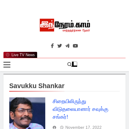
Skip
to
content
இந்நேரம்.காம்
செய்திகளுக்கு அப்பால்…
Live TV News
Savukku Shankar
சிறையிலிருந்து
விடுதலையானார் சவுக்கு
சங்கர்!
November 17, 2022