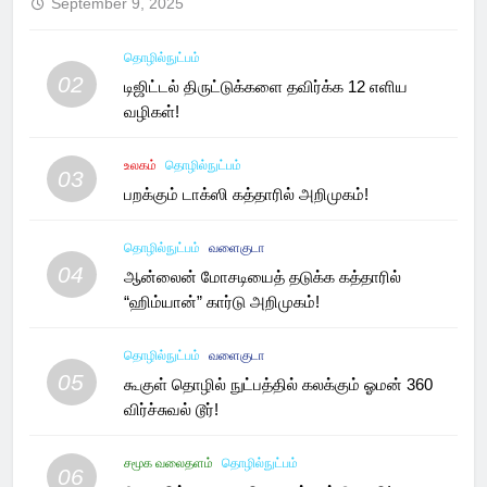
September 9, 2025
தொழில்நுட்பம்
02
டிஜிட்டல் திருட்டுக்களை தவிர்க்க 12 எளிய
வழிகள்!
உலகம்
தொழில்நுட்பம்
03
பறக்கும் டாக்ஸி கத்தாரில் அறிமுகம்!
தொழில்நுட்பம்
வளைகுடா
04
ஆன்லைன் மோசடியைத் தடுக்க கத்தாரில்
“ஹிம்யான்” கார்டு அறிமுகம்!
தொழில்நுட்பம்
வளைகுடா
05
கூகுள் தொழில் நுட்பத்தில் கலக்கும் ஓமன் 360
விர்ச்சுவல் டூர்!
சமூக வலைதளம்
தொழில்நுட்பம்
06