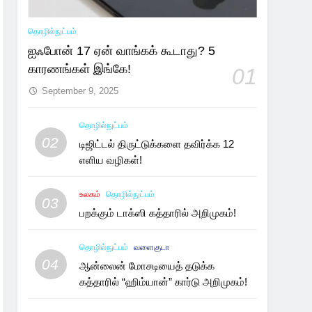
தொழில்நுட்பம்
ஐஃபோன் 17 ஏன் வாங்கக் கூடாது? 5
காரணங்கள் இங்கே!
01
September 9, 2025
தொழில்நுட்பம்
02
டிஜிட்டல் திருட்டுக்களை தவிர்க்க 12
எளிய வழிகள்!
உலகம்
தொழில்நுட்பம்
03
பறக்கும் டாக்ஸி கத்தாரில் அறிமுகம்!
தொழில்நுட்பம்
வளைகுடா
04
ஆன்லைன் மோசடியைத் தடுக்க
கத்தாரில் “ஹிம்யான்” கார்டு அறிமுகம்!