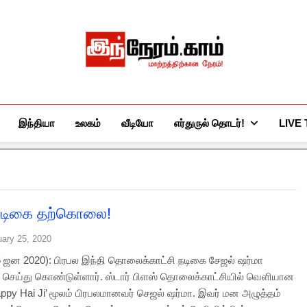
இந்நேரம்.காம்
செய்திகளுக்கு அப்பால்…
இந்தியா
உலகம்
வீடியோ
எர்துருல் தொடர்!
LIVE
 நடிகை தற்கொலை!
uary 25, 2020
5 ஜன 2020): பிரபல இந்தி தொலைக்காட்சி நடிகை சேஜல் ஷர்மா
ெய்து கொண்டுள்ளார். ஸ்டார் பிளஸ் தொலைக்காட்சியில் வெளியான
appy Hai Ji’ மூலம் பிரபலமானவர் செஜல் ஷர்மா. இவர் மன அழுத்தம்