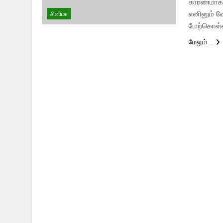
காரணமாக 
எனினும் வ
சினிமா
மேற்கொள்ள
மேலும்...